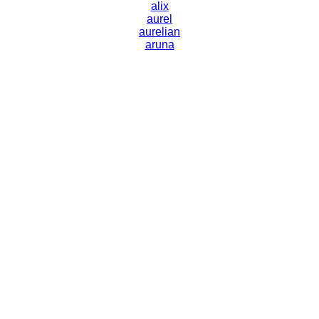
alix
aurel
aurelian
aruna